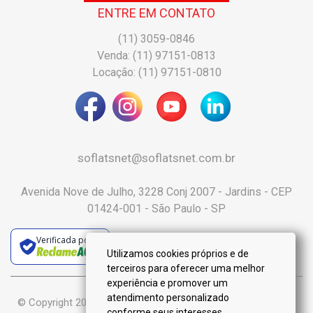
ENTRE EM CONTATO
(11) 3059-0846
Venda: (11) 97151-0813
Locação: (11) 97151-0810
soflatsnet@soflatsnet.com.br
Avenida Nove de Julho, 3228 Conj 2007 - Jardins - CEP
01424-001 - São Paulo - SP
Verificada por
Utilizamos cookies próprios e de
terceiros para oferecer uma melhor
experiência e promover um
atendimento personalizado
© Copyright 2025 :: Só Flats Negócios Imobiliários Ltda-Me ::
conforme seus interesses.