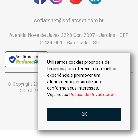
soflatsnet@soflatsnet.com.br
Avenida Nove de Julho, 3228 Conj 2007 - Jardins - CEP
01424-001 - São Paulo - SP
Verificada por
Utilizamos cookies próprios e de
terceiros para oferecer uma melhor
experiência e promover um
atendimento personalizado
© Copyright 2025 :: Só Flats Negócios Imobiliários Ltda-Me ::
conforme seus interesses.
CRECI: 19.926-J - Todos os Direitos Reservados.
Veja nossa
Política de Privacidade.
OK