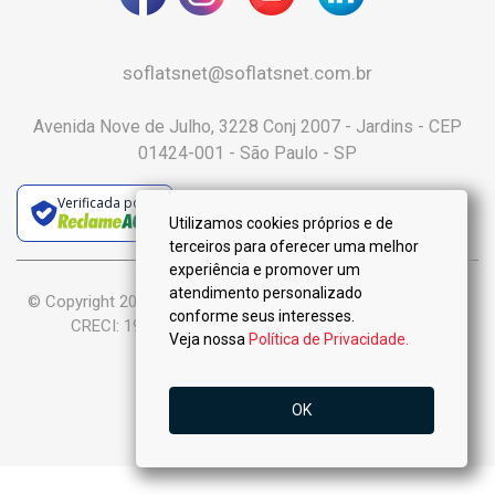
soflatsnet@soflatsnet.com.br
Avenida Nove de Julho, 3228 Conj 2007 - Jardins - CEP
01424-001 - São Paulo - SP
Verificada por
Utilizamos cookies próprios e de
terceiros para oferecer uma melhor
experiência e promover um
atendimento personalizado
© Copyright 2025 :: Só Flats Negócios Imobiliários Ltda-Me ::
conforme seus interesses.
CRECI: 19.926-J - Todos os Direitos Reservados.
Veja nossa
Política de Privacidade.
OK