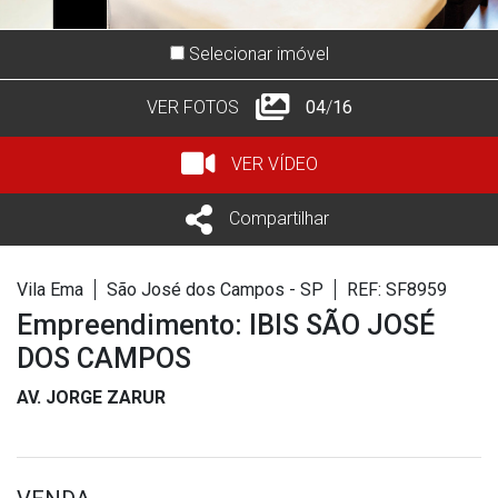
Selecionar imóvel
VER FOTOS
05
/
16
VER VÍDEO
Compartilhar
Vila Ema
São José dos Campos - SP
REF: SF8959
Empreendimento: IBIS SÃO JOSÉ
DOS CAMPOS
AV. JORGE ZARUR