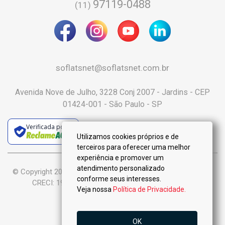
97119-0488
(11)
soflatsnet@soflatsnet.com.br
Avenida Nove de Julho, 3228 Conj 2007 - Jardins - CEP
01424-001 - São Paulo - SP
Verificada por
Utilizamos cookies próprios e de
terceiros para oferecer uma melhor
experiência e promover um
atendimento personalizado
© Copyright 2025 :: Só Flats Negócios Imobiliários Ltda-Me ::
conforme seus interesses.
CRECI: 19.926-J - Todos os Direitos Reservados.
Veja nossa
Política de Privacidade.
OK