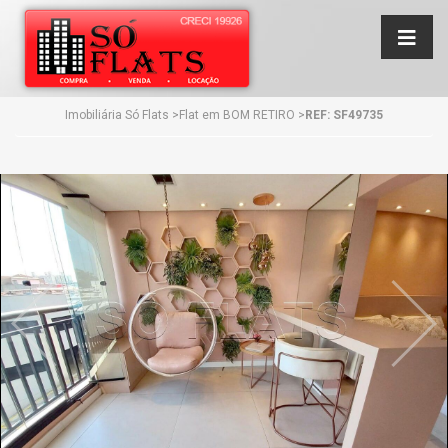
Imobiliária Só Flats
>
Flat em BOM RETIRO
>
REF: SF49735
Anterior
Próx