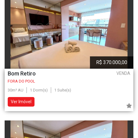
R$ 370.000,00
Bom Retiro
VENDA
FORA DO POOL
30m² AU
1 Dorm(s)
1 Suíte(s)
Ver Imóvel