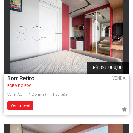
R$ 320.000,00
Bom Retiro
VENDA
FORA DO POOL
33m² AU
1 Dorm(s)
1 Suíte(s)
Ver Imóvel