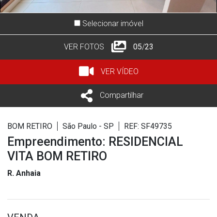
Selecionar imóvel
VER FOTOS
05
/
23
VER VÍDEO
Compartilhar
BOM RETIRO
São Paulo - SP
REF: SF49735
Empreendimento: RESIDENCIAL
VITA BOM RETIRO
R. Anhaia