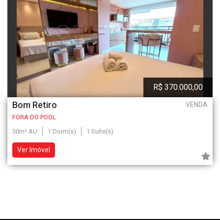
R$ 370.000,00
Bom Retiro
VENDA
FORA DO POOL
30m² AU
1 Dorm(s)
1 Suíte(s)
Ver Imóvel