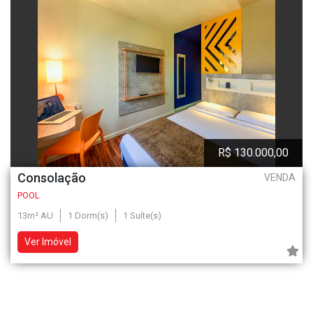
R$ 130.000,00
Consolação
VENDA
POOL
13m² AU
1 Dorm(s)
1 Suíte(s)
Ver Imóvel