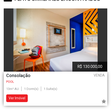
R$ 130.000,00
Consolação
VENDA
POOL
13m² AU
1 Dorm(s)
1 Suíte(s)
Ver Imóvel