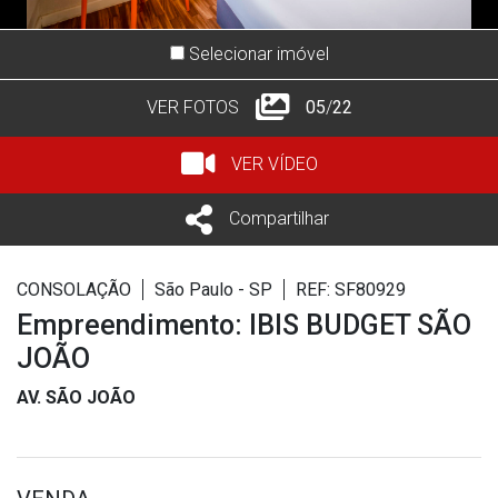
Selecionar imóvel
VER FOTOS
05
/
22
VER VÍDEO
Compartilhar
CONSOLAÇÃO
São Paulo - SP
REF: SF80929
Empreendimento: IBIS BUDGET SÃO
JOÃO
AV. SÃO JOÃO