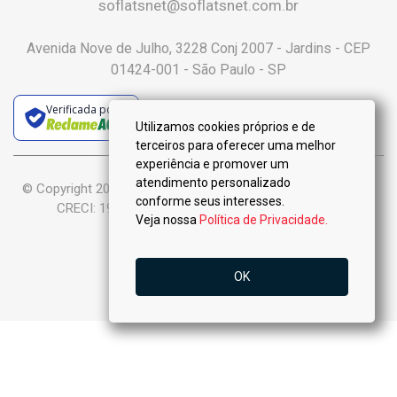
soflatsnet@soflatsnet.com.br
Avenida Nove de Julho, 3228 Conj 2007 - Jardins - CEP
01424-001 - São Paulo - SP
Verificada por
Utilizamos cookies próprios e de
terceiros para oferecer uma melhor
experiência e promover um
atendimento personalizado
© Copyright 2025 :: Só Flats Negócios Imobiliários Ltda-Me ::
conforme seus interesses.
CRECI: 19.926-J - Todos os Direitos Reservados.
Veja nossa
Política de Privacidade.
OK
Ligar
Whatsapp