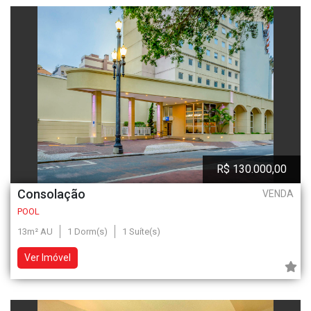
R$ 130.000,00
Consolação
VENDA
POOL
13m² AU
1 Dorm(s)
1 Suíte(s)
Ver Imóvel