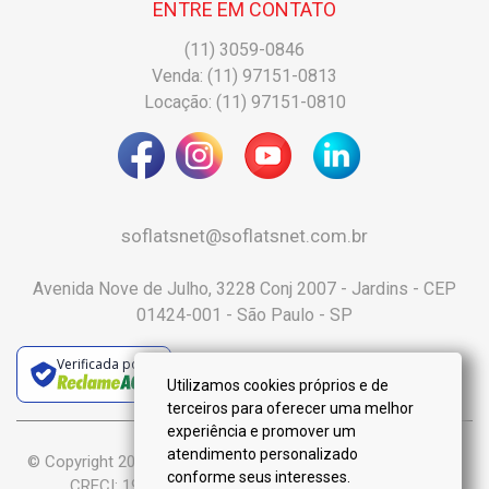
ENTRE EM CONTATO
(11) 3059-0846
Venda: (11) 97151-0813
Locação: (11) 97151-0810
soflatsnet@soflatsnet.com.br
Avenida Nove de Julho, 3228 Conj 2007 - Jardins - CEP
01424-001 - São Paulo - SP
Verificada por
Utilizamos cookies próprios e de
terceiros para oferecer uma melhor
experiência e promover um
atendimento personalizado
© Copyright 2025 :: Só Flats Negócios Imobiliários Ltda-Me ::
conforme seus interesses.
CRECI: 19.926-J - Todos os Direitos Reservados.