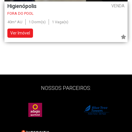
Higienópolis
VENDA
FORA DO POOL
40m² AU
1 Dorm(s)
1 Vaga(s)
Ver Imóvel
NOSSOS PARCEIROS: