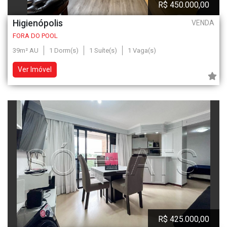
R$ 450.000,00
Higienópolis
VENDA
FORA DO POOL
39m² AU
1 Dorm(s)
1 Suíte(s)
1 Vaga(s)
Ver Imóvel
R$ 425.000,00