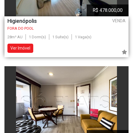
R$ 478.000,00
Higienópolis
VENDA
FORA DO POOL
28m² AU
1 Dorm(s)
1 Suíte(s)
1 Vaga(s)
Ver Imóvel