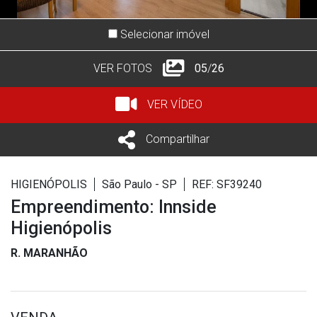
Selecionar imóvel
VER FOTOS
05
/
26
VER VÍDEO
Compartilhar
HIGIENÓPOLIS
São Paulo - SP
REF: SF39240
Empreendimento: Innside
Higienópolis
R. MARANHÃO