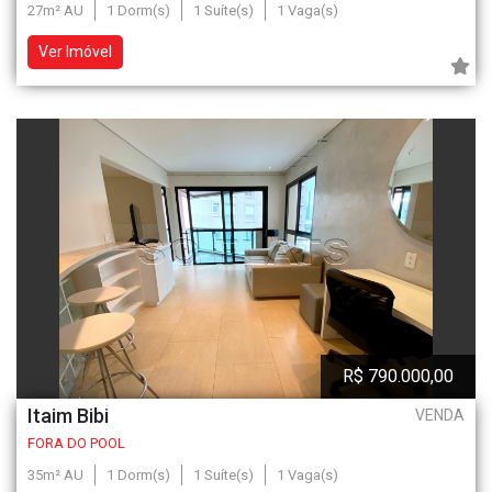
27m² AU
1 Dorm(s)
1 Suíte(s)
1 Vaga(s)
Ver Imóvel
R$ 790.000,00
Itaim Bibi
VENDA
FORA DO POOL
35m² AU
1 Dorm(s)
1 Suíte(s)
1 Vaga(s)