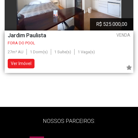
R$ 525.000,00
Jardim Paulista
VENDA
FORA DO POOL
27m² AU
1 Dorm(s)
1 Suíte(s)
1 Vaga(s)
Ver Imóvel
NOSSOS PARCEIROS: