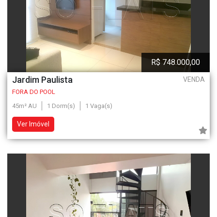
R$ 748.000,00
Jardim Paulista
VENDA
FORA DO POOL
45m² AU
1 Dorm(s)
1 Vaga(s)
Ver Imóvel