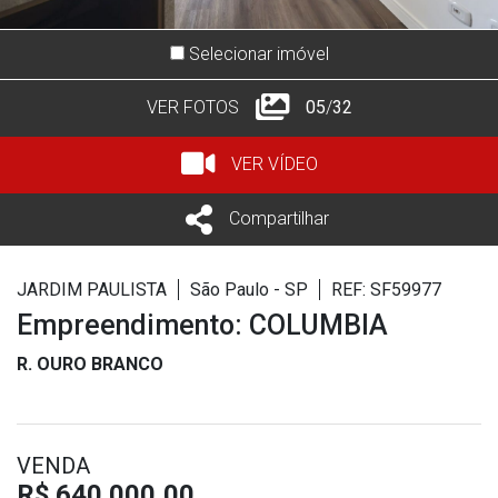
Selecionar imóvel
VER FOTOS
05
/
32
VER VÍDEO
Compartilhar
JARDIM PAULISTA
São Paulo - SP
REF: SF59977
Empreendimento: COLUMBIA
R. OURO BRANCO
VENDA
R$ 640.000,00