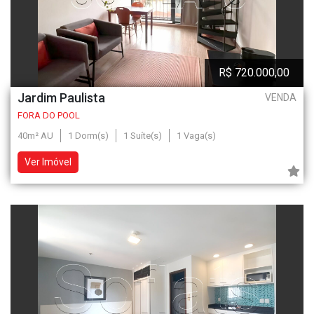
R$ 720.000,00
Jardim Paulista
VENDA
FORA DO POOL
40m² AU
1 Dorm(s)
1 Suíte(s)
1 Vaga(s)
Ver Imóvel