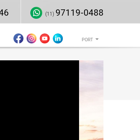
46
97119-0488
(11)
PORT