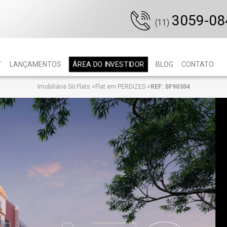
3059-08
(11)
ÁREA DO INVESTIDOR
T
LANÇAMENTOS
BLOG
CONTATO
Imobiliária Só Flats
>
Flat em PERDIZES
>
REF: SF90304