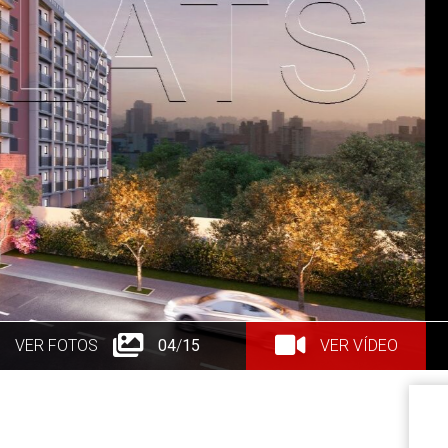
VER FOTOS
05
/
15
VER VÍDEO