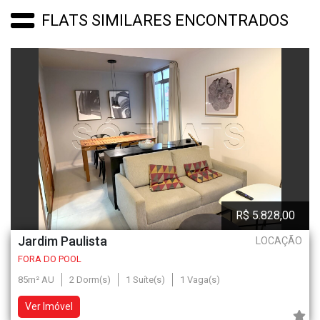
FLATS SIMILARES ENCONTRADOS
R$ 5.828,00
Jardim Paulista
LOCAÇÃO
FORA DO POOL
85m² AU
2 Dorm(s)
1 Suíte(s)
1 Vaga(s)
Ver Imóvel