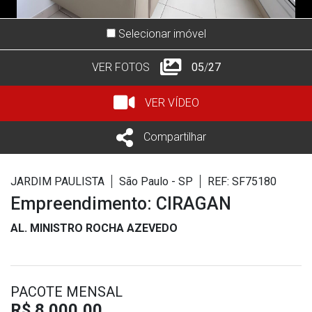
Selecionar imóvel
VER FOTOS
05
/
27
VER VÍDEO
Compartilhar
JARDIM PAULISTA
São Paulo - SP
REF: SF75180
Empreendimento: CIRAGAN
AL. MINISTRO ROCHA AZEVEDO
PACOTE MENSAL
R$ 8.000,00