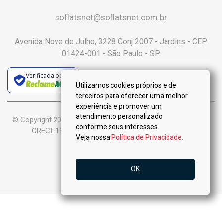
soflatsnet@soflatsnet.com.br
Avenida Nove de Julho, 3228 Conj 2007 - Jardins - CEP
01424-001 - São Paulo - SP
Verificada por
Utilizamos cookies próprios e de
terceiros para oferecer uma melhor
experiência e promover um
atendimento personalizado
© Copyright 2025 :: Só Flats Negócios Imobiliários Ltda-Me ::
conforme seus interesses.
CRECI: 19.926-J - Todos os Direitos Reservados.
Veja nossa
Política de Privacidade.
OK