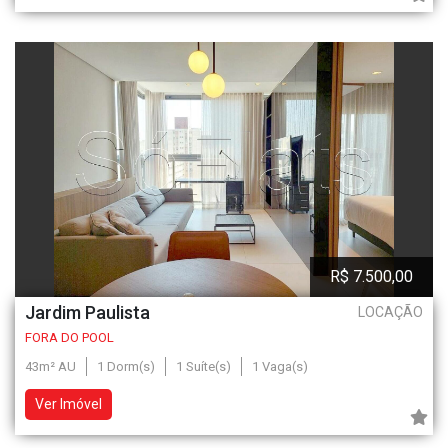
R$ 7.500,00
Jardim Paulista
LOCAÇÃO
FORA DO POOL
43m² AU
1 Dorm(s)
1 Suíte(s)
1 Vaga(s)
Ver Imóvel