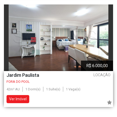
R$ 6.000,00
Jardim Paulista
LOCAÇÃO
FORA DO POOL
42m² AU
1 Dorm(s)
1 Suíte(s)
1 Vaga(s)
Ver Imóvel