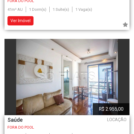
FORA DO POOL
41m² AU
1 Dorm(s)
1 Suíte(s)
1 Vaga(s)
Ver Imóvel
R$ 2.955,00
Saúde
LOCAÇÃO
FORA DO POOL