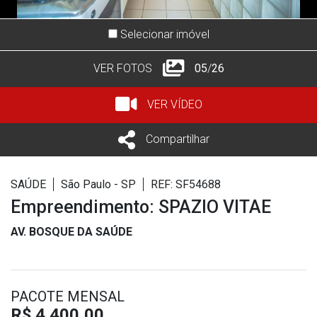
Selecionar imóvel
VER FOTOS
05
/
26
VER VÍDEO
Compartilhar
SAÚDE
São Paulo - SP
REF: SF54688
Empreendimento: SPAZIO VITAE
AV. BOSQUE DA SAÚDE
PACOTE MENSAL
R$ 4.400,00