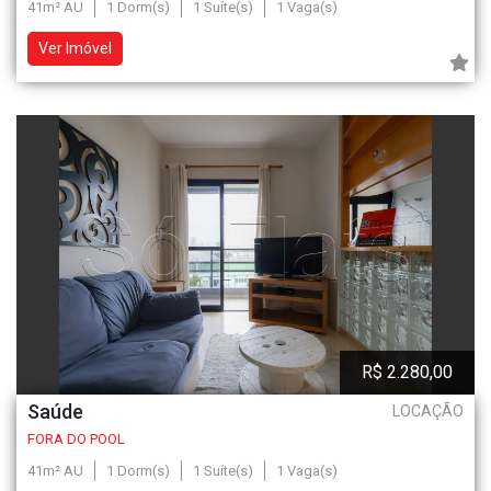
41m² AU
1 Dorm(s)
1 Suíte(s)
1 Vaga(s)
Ver Imóvel
R$ 2.280,00
Saúde
LOCAÇÃO
FORA DO POOL
41m² AU
1 Dorm(s)
1 Suíte(s)
1 Vaga(s)