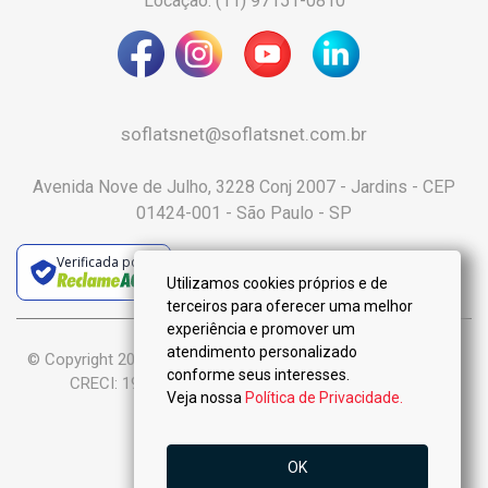
Locação: (11) 97151-0810
soflatsnet@soflatsnet.com.br
Avenida Nove de Julho, 3228 Conj 2007 - Jardins - CEP
01424-001 - São Paulo - SP
Verificada por
Utilizamos cookies próprios e de
terceiros para oferecer uma melhor
experiência e promover um
atendimento personalizado
© Copyright 2025 :: Só Flats Negócios Imobiliários Ltda-Me ::
conforme seus interesses.
CRECI: 19.926-J - Todos os Direitos Reservados.
Veja nossa
Política de Privacidade.
OK