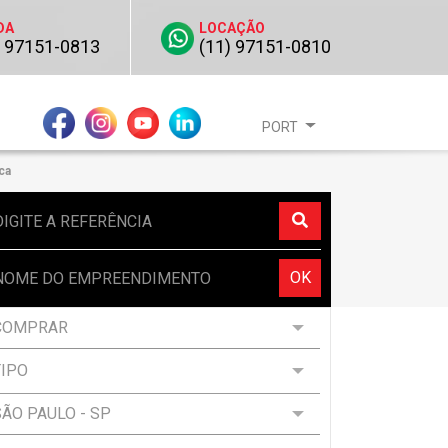
DA
LOCAÇÃO
) 97151-0813
(11) 97151-0810
PORT
ca
OK
TIPO