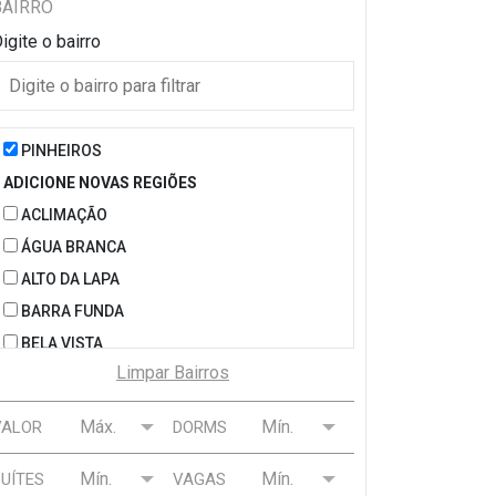
BAIRRO
igite o bairro
PINHEIROS
ADICIONE NOVAS REGIÕES
ACLIMAÇÃO
ÁGUA BRANCA
ALTO DA LAPA
BARRA FUNDA
BELA VISTA
Limpar Bairros
BELÉM
BELENZINHO
VALOR
DORMS
BOM RETIRO
BOSQUE DA SAÚDE
UÍTES
VAGAS