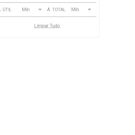
BRÁS
. ÚTIL
Á. TOTAL
BROOKLIN
BUTANTÃ
Limpar Tudo
CAMBUCI
CAMPO BELO
CAMPO LIMPO
CENTRO
CERQUEIRA CÉSAR
CHÁCARA SANTO ANTÔNIO
CIDADE ADEMAR
CIDADE JARDIM
CONSOLAÇÃO
FREGUESIA DO Ó
GRANJA JULIETA
HIGIENÓPOLIS
INTERLAGOS