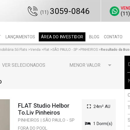
VEN
3059-0846
(11)
(11
ÁREA DO INVESTIDOR
T
LANÇAMENTOS
BLOG
CONTATO
obiliária Só Flats
>
Venda
>
Flat
>
SÃO PAULO - SP
>
PINHEIROS
>
Resultado da Bus
VER SELECIONADOS
O
FLAT Studio Helbor
24m² AU
To.Liv Pinheiros
PINHEIROS | SÃO PAULO - SP
1 Dorm(s)
FORA DO POOL