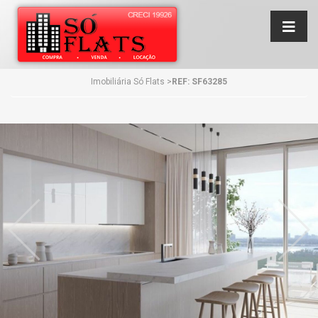
Imobiliária Só Flats
>
REF: SF63285
Anterior
Próx