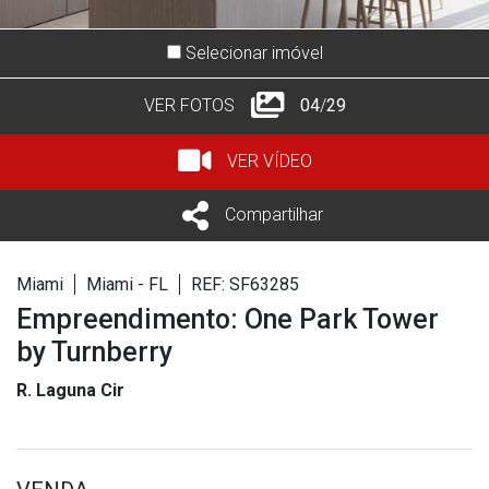
Selecionar imóvel
VER FOTOS
05
/
29
VER VÍDEO
Compartilhar
Miami
Miami - FL
REF: SF63285
Empreendimento: One Park Tower
by Turnberry
R. Laguna Cir