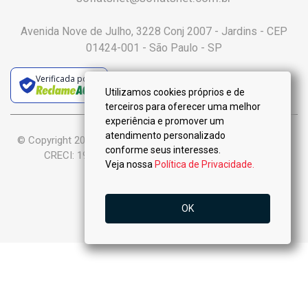
Avenida Nove de Julho, 3228 Conj 2007 - Jardins - CEP
01424-001 - São Paulo - SP
Verificada por
Utilizamos cookies próprios e de
terceiros para oferecer uma melhor
experiência e promover um
atendimento personalizado
© Copyright 2025 :: Só Flats Negócios Imobiliários Ltda-Me ::
conforme seus interesses.
CRECI: 19.926-J - Todos os Direitos Reservados.
Veja nossa
Política de Privacidade.
OK
VENDA
LOCAÇÃO
Ligar