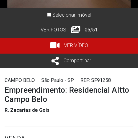
Selecionar imóvel
VER FOTOS
05
/
51
VER VÍDEO
Compartilhar
CAMPO BELO
São Paulo - SP
REF: SF91258
Empreendimento: Residencial Altto
Campo Belo
R. Zacarias de Gois