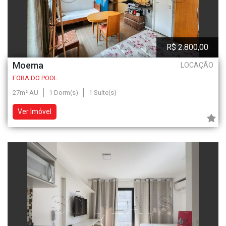
R$ 2.800,00
Moema
LOCAÇÃO
FORA DO POOL
27m² AU
1 Dorm(s)
1 Suíte(s)
Ver Imóvel