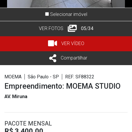
Selecionar imóvel
VER FOTOS
05
/
34
VER VÍDEO
Compartilhar
MOEMA
São Paulo - SP
REF: SF88322
Empreendimento: MOEMA STUDIO
AV. Miruna
PACOTE MENSAL
R$ 3.400,00