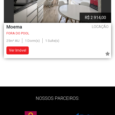
R$ 2.914,00
Moema
LOCAÇÃO
FORA DO POOL
25m² AU
1 Dorm(s)
1 Suíte(s)
Ver Imóvel
NOSSOS PARCEIROS: