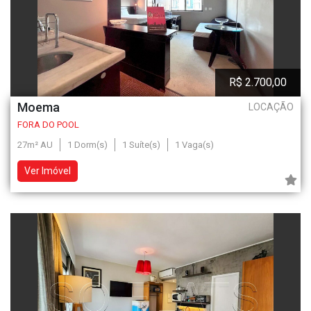
R$ 2.700,00
Moema
LOCAÇÃO
FORA DO POOL
27m² AU
1 Dorm(s)
1 Suíte(s)
1 Vaga(s)
Ver Imóvel