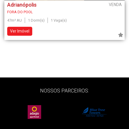
Adrianópolis
VENDA
FORA DO POOL
47m² AU
1 Dorm(s)
1 Vaga(s)
Ver Imóvel
NOSSOS PARCEIROS: