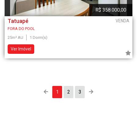
R$ 358.000,00
Tatuapé
VENDA
FORA DO POOL
25m² AU
1 Dorm(s)
Ver Imóvel
1
2
3