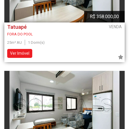
R$ 358.000,00
Tatuapé
VENDA
FORA DO POOL
25m² AU
1 Dorm(s)
Ver Imóvel