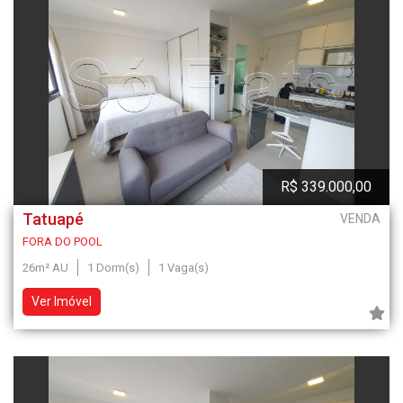
R$ 339.000,00
Tatuapé
VENDA
FORA DO POOL
26m² AU
1 Dorm(s)
1 Vaga(s)
Ver Imóvel