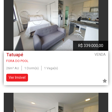
R$ 339.000,00
Tatuapé
VENDA
FORA DO POOL
26m² AU
1 Dorm(s)
1 Vaga(s)
Ver Imóvel