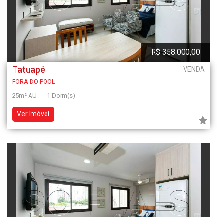
R$ 358.000,00
Tatuapé
VENDA
FORA DO POOL
25m² AU
1 Dorm(s)
Ver Imóvel