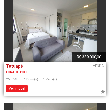
R$ 339.000,00
Tatuapé
VENDA
FORA DO POOL
26m² AU
1 Dorm(s)
1 Vaga(s)
Ver Imóvel