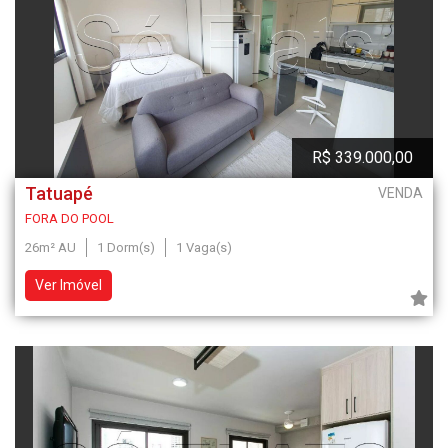
R$ 339.000,00
Tatuapé
VENDA
FORA DO POOL
26m² AU
1 Dorm(s)
1 Vaga(s)
Ver Imóvel