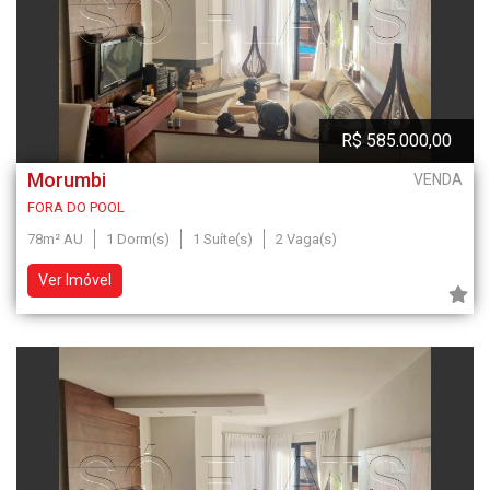
R$ 585.000,00
Morumbi
VENDA
FORA DO POOL
78m² AU
1 Dorm(s)
1 Suíte(s)
2 Vaga(s)
Ver Imóvel