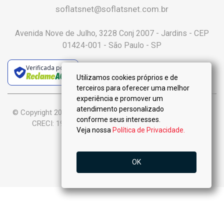
soflatsnet@soflatsnet.com.br
Avenida Nove de Julho, 3228 Conj 2007 - Jardins - CEP
01424-001 - São Paulo - SP
Verificada por
Utilizamos cookies próprios e de
terceiros para oferecer uma melhor
experiência e promover um
atendimento personalizado
© Copyright 2025 :: Só Flats Negócios Imobiliários Ltda-Me ::
conforme seus interesses.
CRECI: 19.926-J - Todos os Direitos Reservados.
Veja nossa
Política de Privacidade.
OK