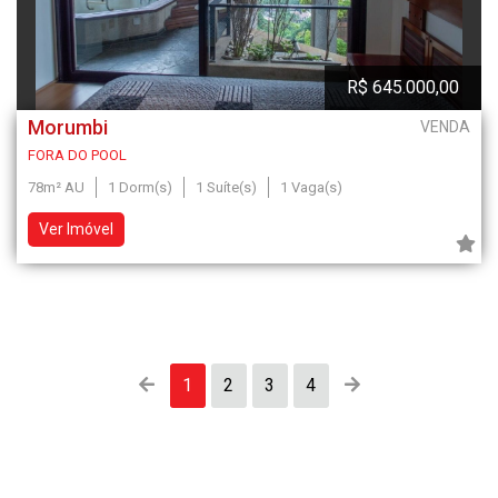
R$ 645.000,00
Morumbi
VENDA
FORA DO POOL
78m² AU
1 Dorm(s)
1 Suíte(s)
1 Vaga(s)
Ver Imóvel
1
2
3
4