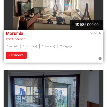
R$ 585.000,00
Morumbi
VENDA
FORA DO POOL
78m² AU
1 Dorm(s)
1 Suíte(s)
2 Vaga(s)
Ver Imóvel