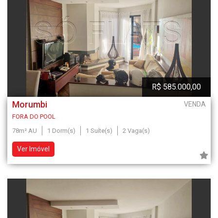
R$ 585.000,00
Morumbi
VENDA
FORA DO POOL
78m² AU
1 Dorm(s)
1 Suíte(s)
2 Vaga(s)
Ver Imóvel