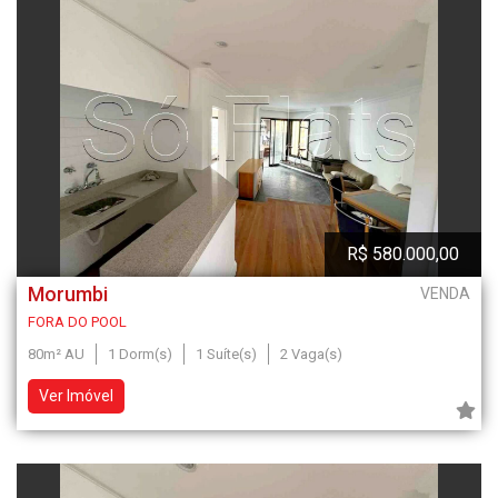
R$ 580.000,00
Morumbi
VENDA
FORA DO POOL
80m² AU
1 Dorm(s)
1 Suíte(s)
2 Vaga(s)
Ver Imóvel