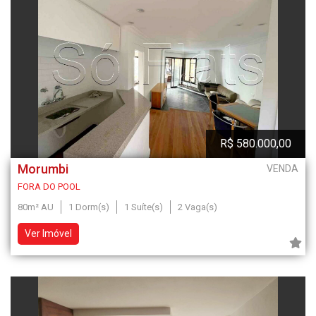
R$ 580.000,00
Morumbi
VENDA
FORA DO POOL
80m² AU
1 Dorm(s)
1 Suíte(s)
2 Vaga(s)
Ver Imóvel