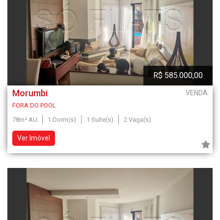
R$ 585.000,00
Morumbi
VENDA
FORA DO POOL
78m² AU
1 Dorm(s)
1 Suíte(s)
2 Vaga(s)
Ver Imóvel