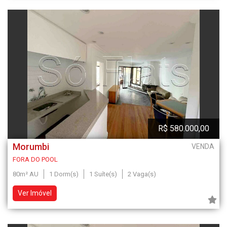
R$ 580.000,00
Morumbi
VENDA
FORA DO POOL
80m² AU
1 Dorm(s)
1 Suíte(s)
2 Vaga(s)
Ver Imóvel