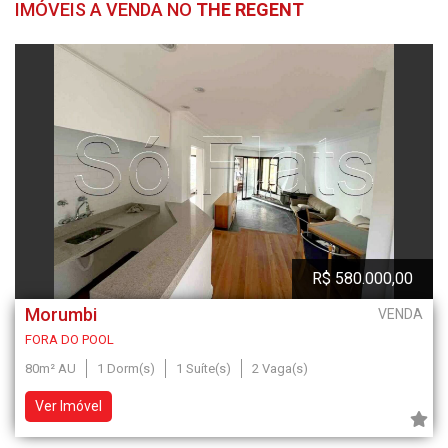
IMÓVEIS A VENDA NO
THE REGENT
R$ 580.000,00
Morumbi
VENDA
FORA DO POOL
80m² AU
1 Dorm(s)
1 Suíte(s)
2 Vaga(s)
Ver Imóvel