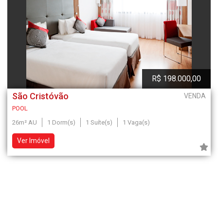
R$ 198.000,00
São Cristóvão
VENDA
POOL
26m² AU
1 Dorm(s)
1 Suíte(s)
1 Vaga(s)
Ver Imóvel