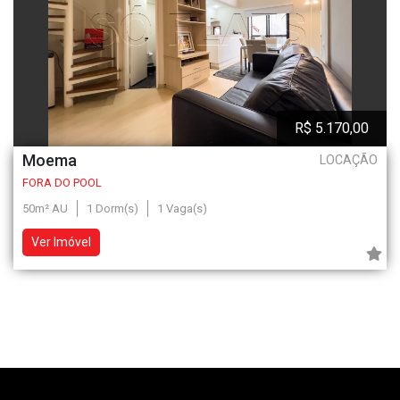
R$ 5.170,00
Moema
LOCAÇÃO
FORA DO POOL
50m² AU
1 Dorm(s)
1 Vaga(s)
Ver Imóvel