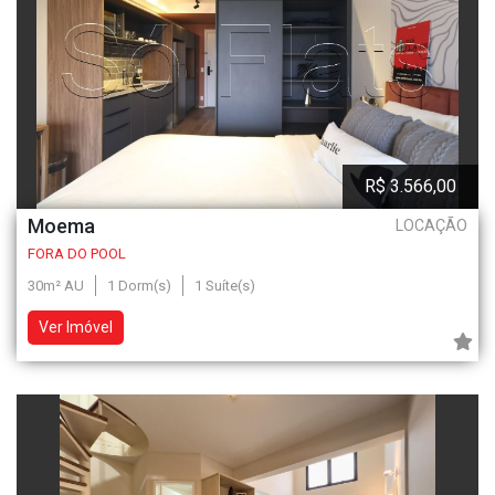
R$ 3.566,00
Moema
LOCAÇÃO
FORA DO POOL
30m² AU
1 Dorm(s)
1 Suíte(s)
Ver Imóvel