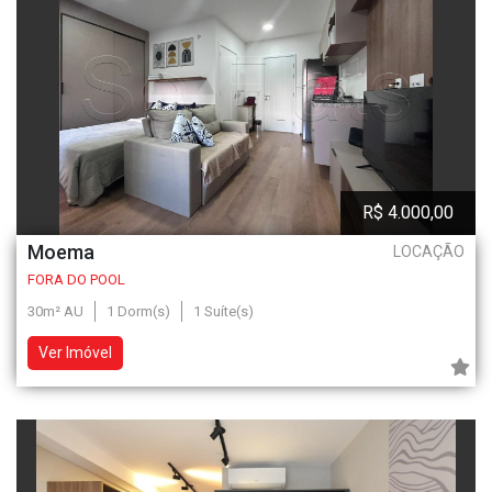
R$ 4.000,00
Moema
LOCAÇÃO
FORA DO POOL
30m² AU
1 Dorm(s)
1 Suíte(s)
Ver Imóvel