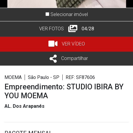
Selecionar imóvel
VER FOTOS
05
/
28
VER VÍDEO
Compartilhar
MOEMA
São Paulo - SP
REF: SF87606
Empreendimento: STUDIO IBIRA BY
YOU MOEMA
AL. Dos Arapanés