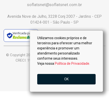
soflatsnet@soflatsnet.com.br
Avenida Nove de Julho, 3228 Conj 2007 - Jardins - CEP
01424-001 - São Paulo - SP
Verificada por
Utilizamos cookies próprios e de
terceiros para oferecer uma melhor
experiência e promover um
atendimento personalizado
© Copyright 2025 :: Só Flats Negócios Imobiliários Ltda-Me ::
conforme seus interesses.
CRECI: 19.926-J - Todos os Direitos Reservados.
Veja nossa
Política de Privacidade.
OK